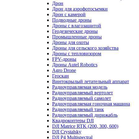
Дрон
Дрон для аэрофотосъемки
Дрон с камерой
Подводные дроны
Дроны с влагозащитой
Геодезические дроны
Промышленные дроны
Дроны для охоты
Дроны для сельского хозяйства
Дроны с тепловизором
FPV-дроны
Дроны Autel Robotics
Agro Drone
Геоскан
Винтокрылый летательный аппарат
Радиоуправляемая модель
Радиоуправляемый вертолет
Радиоуправляемый самолет
Радиоуправляемая гоночная машина
Радиоуправляемый танк
Радиоуправляемый дирижабль
Квадрокоптеры DJI
DJI Matrice RTK (200, 300, 600)
DJI Crystalsky
DJI P4 Multispectral