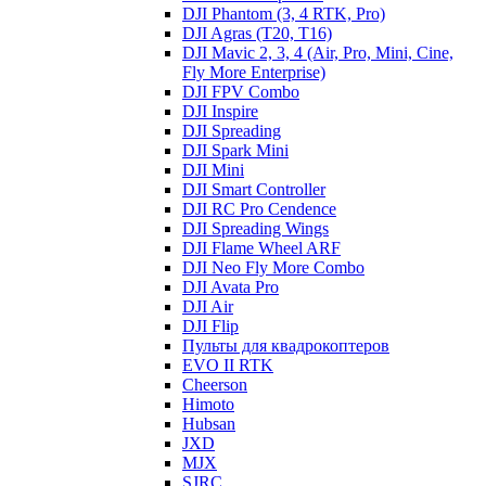
DJI Phantom (3, 4 RTK, Pro)
DJI Agras (T20, T16)
DJI Mavic 2, 3, 4 (Air, Pro, Mini, Cine,
Fly More Enterprise)
DJI FPV Combo
DJI Inspire
DJI Spreading
DJI Spark Mini
DJI Mini
DJI Smart Controller
DJI RC Pro Cendence
DJI Spreading Wings
DJI Flame Wheel ARF
DJI Neo Fly More Combo
DJI Avata Pro
DJI Air
DJI Flip
Пульты для квадрокоптеров
EVO II RTK
Cheerson
Himoto
Hubsan
JXD
MJX
SJRC