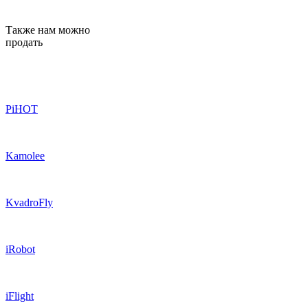
Также нам можно
продать
PiHOT
Kamolee
KvadroFly
iRobot
iFlight