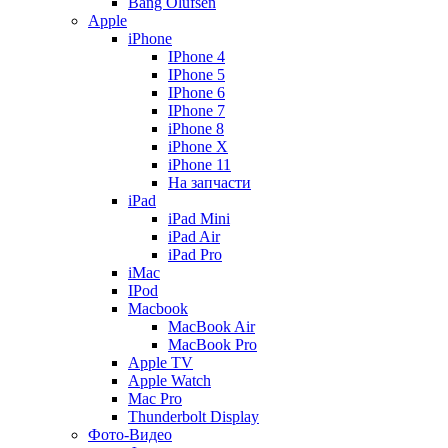
Bang Olufsen
Apple
iPhone
IPhone 4
IPhone 5
IPhone 6
IPhone 7
iPhone 8
iPhone X
iPhone 11
На запчасти
iPad
iPad Mini
iPad Air
iPad Pro
iMac
IPod
Macbook
MacBook Air
MacBook Pro
Apple TV
Apple Watch
Mac Pro
Thunderbolt Display
Фото-Видео