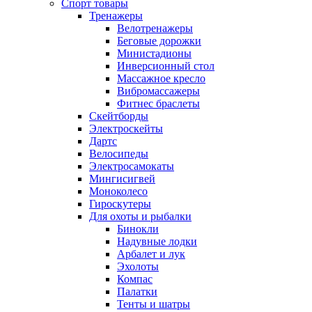
Спорт товары
Тренажеры
Велотренажеры
Беговые дорожки
Министадионы
Инверсионный стол
Массажное кресло
Вибромассажеры
Фитнес браслеты
Скейтборды
Электроскейты
Дартс
Велосипеды
Электросамокаты
Мингисигвей
Моноколесо
Гироскутеры
Для охоты и рыбалки
Бинокли
Надувные лодки
Арбалет и лук
Эхолоты
Компас
Палатки
Тенты и шатры