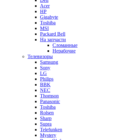
Dell
Acer
HP
Gigabyte
Toshiba
MSI
Packard Bell
На запчасти
Сломанные
Нерабочие
Телевизоры
Samsung
Sony
LG
Philips
BBK
NEC
Thomson
Panasonic
Toshiba
Rolsen
Sharp
Supra
Telefunken
Mystery