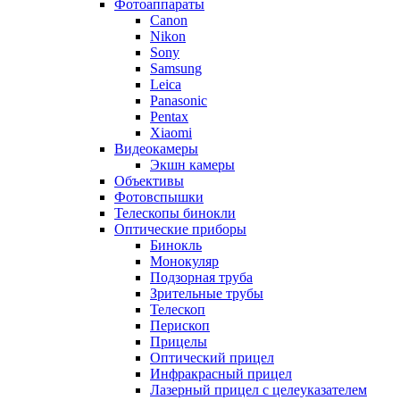
Фотоаппараты
Canon
Nikon
Sony
Samsung
Leica
Panasonic
Pentax
Xiaomi
Видеокамеры
Экшн камеры
Объективы
Фотовспышки
Телескопы бинокли
Оптические приборы
Бинокль
Монокуляр
Подзорная труба
Зрительные трубы
Телескоп
Перископ
Прицелы
Оптический прицел
Инфракрасный прицел
Лазерный прицел с целеуказателем