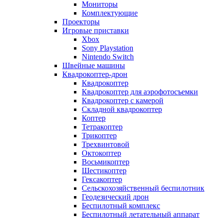
Мониторы
Комплектующие
Проекторы
Игровые приставки
Xbox
Sony Playstation
Nintendo Switch
Швейные машины
Квадрокоптер-дрон
Квадрокоптер
Квадрокоптер для аэрофотосъемки
Квадрокоптер с камерой
Складной квадрокоптер
Коптер
Тетракоптер
Трикоптер
Трехвинтовой
Октокоптер
Восьмикоптер
Шестикоптер
Гексакоптер
Сельскохозяйственный беспилотник
Геодезический дрон
Беспилотный комплекс
Беспилотный летательный аппарат