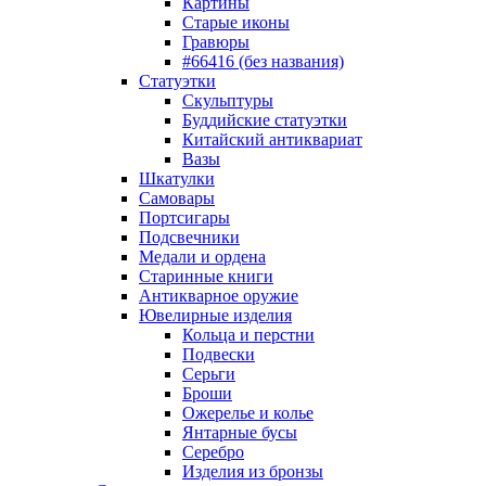
Картины
Старые иконы
Гравюры
#66416 (без названия)
Статуэтки
Скульптуры
Буддийские статуэтки
Китайский антиквариат
Вазы
Шкатулки
Самовары
Портсигары
Подсвечники
Медали и ордена
Старинные книги
Антикварное оружие
Ювелирные изделия
Кольца и перстни
Подвески
Серьги
Броши
Ожерелье и колье
Янтарные бусы
Серебро
Изделия из бронзы