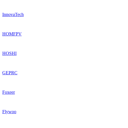
InnovaTech
HOMFPV
HOSHI
GEPRC
Foxeer
Flywoo