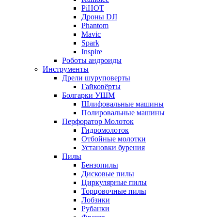
PiHOT
Дроны DJI
Phantom
Mavic
Spark
Inspire
Роботы андроиды
Инструменты
Дрели шуруповерты
Гайковёрты
Болгарки УШМ
Шлифовальные машины
Полировальные машины
Перфоратор Молоток
Гидромолоток
Отбойные молотки
Установки бурения
Пилы
Бензопилы
Дисковые пилы
Циркулярные пилы
Торцовочные пилы
Лобзики
Рубанки