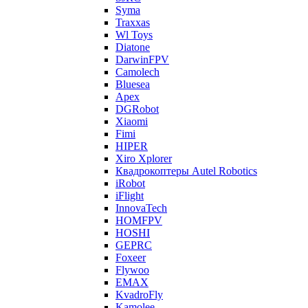
Syma
Traxxas
Wl Toys
Diatone
DarwinFPV
Camolech
Bluesea
Apex
DGRobot
Xiaomi
Fimi
HIPER
Xiro Xplorer
Квадрокоптеры Autel Robotics
iRobot
iFlight
InnovaTech
HOMFPV
HOSHI
GEPRC
Foxeer
Flywoo
EMAX
KvadroFly
Kamolee