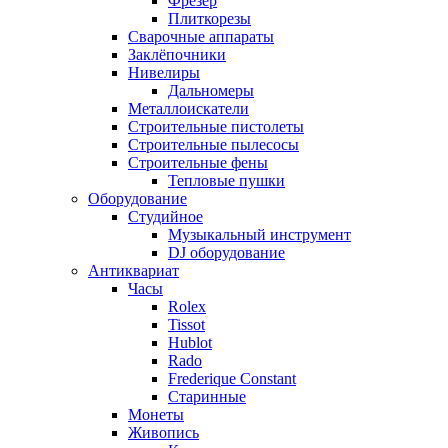
Фрезер
Плиткорезы
Сварочные аппараты
Заклёпочники
Нивелиры
Дальномеры
Металлоискатели
Строительные пистолеты
Строительные пылесосы
Строительные фены
Тепловые пушки
Оборудование
Студийное
Музыкальный инструмент
DJ оборудование
Антиквариат
Часы
Rolex
Tissot
Hublot
Rado
Frederique Constant
Старинные
Монеты
Живопись