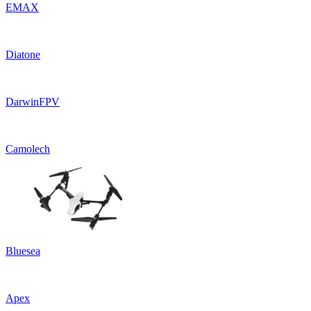
EMAX
Diatone
DarwinFPV
Camolech
Bluesea
Apex