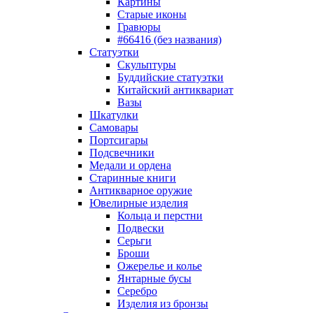
Картины
Старые иконы
Гравюры
#66416 (без названия)
Статуэтки
Скульптуры
Буддийские статуэтки
Китайский антиквариат
Вазы
Шкатулки
Самовары
Портсигары
Подсвечники
Медали и ордена
Старинные книги
Антикварное оружие
Ювелирные изделия
Кольца и перстни
Подвески
Серьги
Броши
Ожерелье и колье
Янтарные бусы
Серебро
Изделия из бронзы