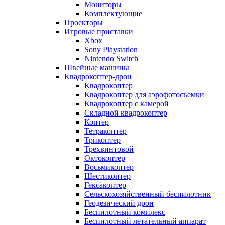
Мониторы
Комплектующие
Проекторы
Игровые приставки
Xbox
Sony Playstation
Nintendo Switch
Швейные машины
Квадрокоптер-дрон
Квадрокоптер
Квадрокоптер для аэрофотосъемки
Квадрокоптер с камерой
Складной квадрокоптер
Коптер
Тетракоптер
Трикоптер
Трехвинтовой
Октокоптер
Восьмикоптер
Шестикоптер
Гексакоптер
Сельскохозяйственный беспилотник
Геодезический дрон
Беспилотный комплекс
Беспилотный летательный аппарат