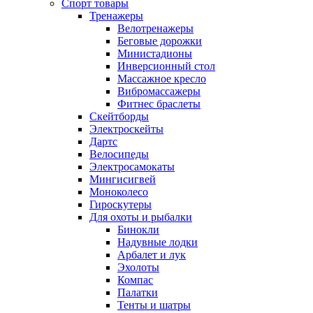
Спорт товары
Тренажеры
Велотренажеры
Беговые дорожки
Министадионы
Инверсионный стол
Массажное кресло
Вибромассажеры
Фитнес браслеты
Скейтборды
Электроскейты
Дартс
Велосипеды
Электросамокаты
Мингисигвей
Моноколесо
Гироскутеры
Для охоты и рыбалки
Бинокли
Надувные лодки
Арбалет и лук
Эхолоты
Компас
Палатки
Тенты и шатры