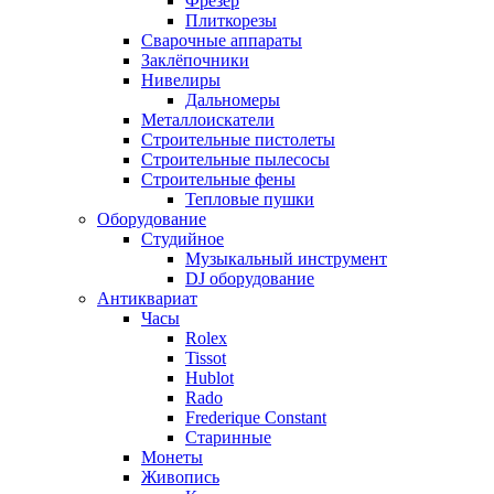
Фрезер
Плиткорезы
Сварочные аппараты
Заклёпочники
Нивелиры
Дальномеры
Металлоискатели
Строительные пистолеты
Строительные пылесосы
Строительные фены
Тепловые пушки
Оборудование
Студийное
Музыкальный инструмент
DJ оборудование
Антиквариат
Часы
Rolex
Tissot
Hublot
Rado
Frederique Constant
Старинные
Монеты
Живопись