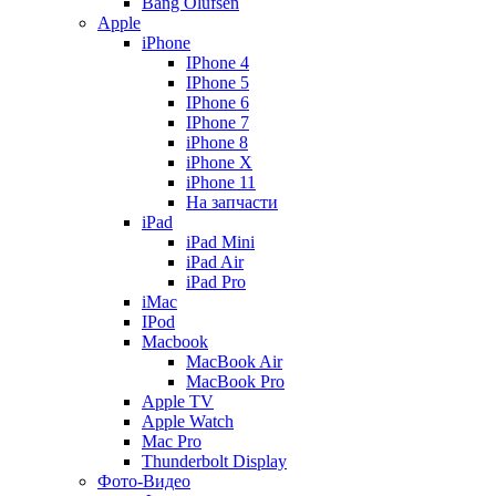
Bang Olufsen
Apple
iPhone
IPhone 4
IPhone 5
IPhone 6
IPhone 7
iPhone 8
iPhone X
iPhone 11
На запчасти
iPad
iPad Mini
iPad Air
iPad Pro
iMac
IPod
Macbook
MacBook Air
MacBook Pro
Apple TV
Apple Watch
Mac Pro
Thunderbolt Display
Фото-Видео