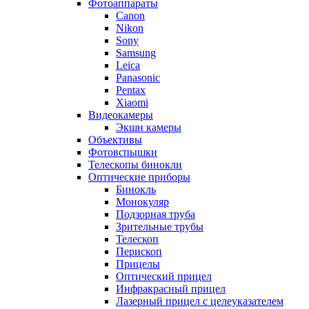
Фотоаппараты
Canon
Nikon
Sony
Samsung
Leica
Panasonic
Pentax
Xiaomi
Видеокамеры
Экшн камеры
Объективы
Фотовспышки
Телескопы бинокли
Оптические приборы
Бинокль
Монокуляр
Подзорная труба
Зрительные трубы
Телескоп
Перископ
Прицелы
Оптический прицел
Инфракрасный прицел
Лазерный прицел с целеуказателем