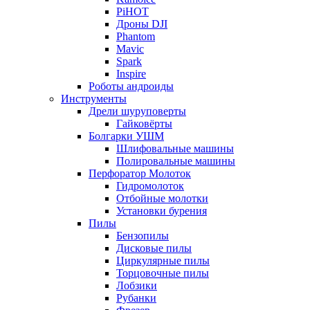
PiHOT
Дроны DJI
Phantom
Mavic
Spark
Inspire
Роботы андроиды
Инструменты
Дрели шуруповерты
Гайковёрты
Болгарки УШМ
Шлифовальные машины
Полировальные машины
Перфоратор Молоток
Гидромолоток
Отбойные молотки
Установки бурения
Пилы
Бензопилы
Дисковые пилы
Циркулярные пилы
Торцовочные пилы
Лобзики
Рубанки