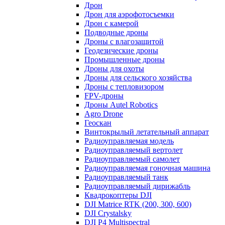
Дрон
Дрон для аэрофотосъемки
Дрон с камерой
Подводные дроны
Дроны с влагозащитой
Геодезические дроны
Промышленные дроны
Дроны для охоты
Дроны для сельского хозяйства
Дроны с тепловизором
FPV-дроны
Дроны Autel Robotics
Agro Drone
Геоскан
Винтокрылый летательный аппарат
Радиоуправляемая модель
Радиоуправляемый вертолет
Радиоуправляемый самолет
Радиоуправляемая гоночная машина
Радиоуправляемый танк
Радиоуправляемый дирижабль
Квадрокоптеры DJI
DJI Matrice RTK (200, 300, 600)
DJI Crystalsky
DJI P4 Multispectral