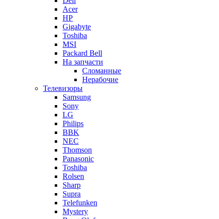
Dell
Acer
HP
Gigabyte
Toshiba
MSI
Packard Bell
На запчасти
Сломанные
Нерабочие
Телевизоры
Samsung
Sony
LG
Philips
BBK
NEC
Thomson
Panasonic
Toshiba
Rolsen
Sharp
Supra
Telefunken
Mystery