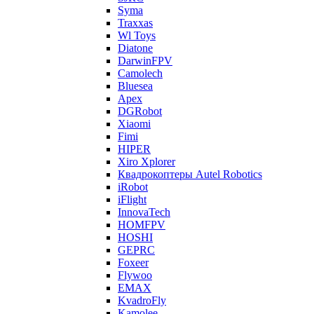
Syma
Traxxas
Wl Toys
Diatone
DarwinFPV
Camolech
Bluesea
Apex
DGRobot
Xiaomi
Fimi
HIPER
Xiro Xplorer
Квадрокоптеры Autel Robotics
iRobot
iFlight
InnovaTech
HOMFPV
HOSHI
GEPRC
Foxeer
Flywoo
EMAX
KvadroFly
Kamolee