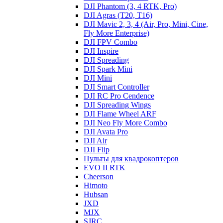
DJI Phantom (3, 4 RTK, Pro)
DJI Agras (T20, T16)
DJI Mavic 2, 3, 4 (Air, Pro, Mini, Cine,
Fly More Enterprise)
DJI FPV Combo
DJI Inspire
DJI Spreading
DJI Spark Mini
DJI Mini
DJI Smart Controller
DJI RC Pro Cendence
DJI Spreading Wings
DJI Flame Wheel ARF
DJI Neo Fly More Combo
DJI Avata Pro
DJI Air
DJI Flip
Пульты для квадрокоптеров
EVO II RTK
Cheerson
Himoto
Hubsan
JXD
MJX
SJRC