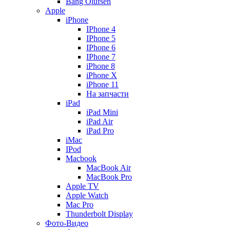
Bang Olufsen
Apple
iPhone
IPhone 4
IPhone 5
IPhone 6
IPhone 7
iPhone 8
iPhone X
iPhone 11
На запчасти
iPad
iPad Mini
iPad Air
iPad Pro
iMac
IPod
Macbook
MacBook Air
MacBook Pro
Apple TV
Apple Watch
Mac Pro
Thunderbolt Display
Фото-Видео