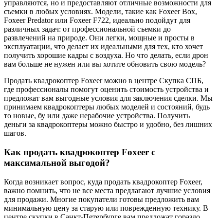
управляются, но и предоставляют отличные возможности для
съемки в любых условиях. Модели, такие как Foxeer Box,
Foxeer Predator или Foxeer F722, идеально подойдут для
различных задач: от профессиональной съемки до
развлечений на природе. Они легки, мощные и просты в
эксплуатации, что делает их идеальными для тех, кто хочет
получить хорошие кадры с воздуха. Но что делать, если дрон
вам больше не нужен или вы хотите обновить свою модель?
Продать квадрокоптер Foxeer можно в центре Скупка СПБ,
где профессионалы помогут оценить стоимость устройства и
предложат вам выгодные условия для заключения сделки. Мы
принимаем квадрокоптеры любых моделей и состояний, будь
то новые, бу или даже нерабочие устройства. Получить
деньги за квадрокоптеры можно быстро и удобно, без лишних
шагов.
Как продать квадрокоптер Foxeer с
максимальной выгодой?
Когда возникает вопрос, куда продать квадрокоптер Foxeer,
важно помнить, что не все места предлагают лучшие условия
для продажи. Многие покупатели готовы предложить вам
минимальную цену за старую или поврежденную технику. В
центре скупки в Санкт-Петербурге вам предложат гораздо