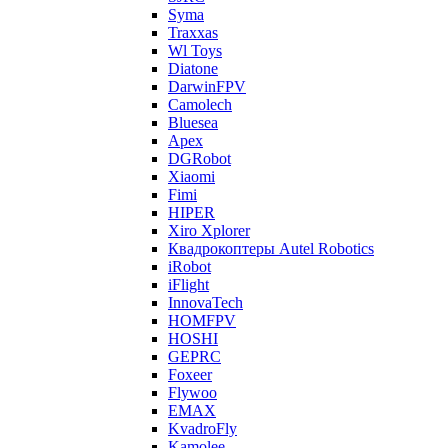
Syma
Traxxas
Wl Toys
Diatone
DarwinFPV
Camolech
Bluesea
Apex
DGRobot
Xiaomi
Fimi
HIPER
Xiro Xplorer
Квадрокоптеры Autel Robotics
iRobot
iFlight
InnovaTech
HOMFPV
HOSHI
GEPRC
Foxeer
Flywoo
EMAX
KvadroFly
Kamolee