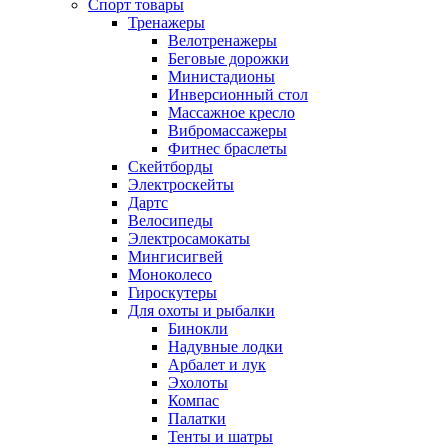
Спорт товары
Тренажеры
Велотренажеры
Беговые дорожки
Министадионы
Инверсионный стол
Массажное кресло
Вибромассажеры
Фитнес браслеты
Скейтборды
Электроскейты
Дартс
Велосипеды
Электросамокаты
Мингисигвей
Моноколесо
Гироскутеры
Для охоты и рыбалки
Бинокли
Надувные лодки
Арбалет и лук
Эхолоты
Компас
Палатки
Тенты и шатры