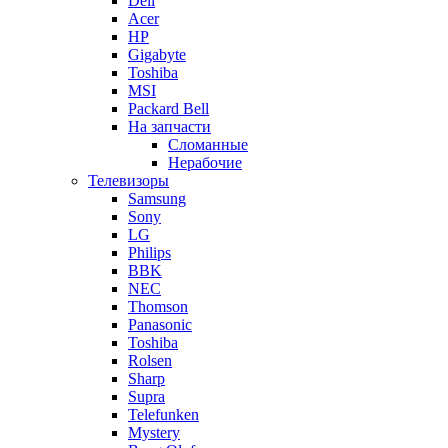
Dell
Acer
HP
Gigabyte
Toshiba
MSI
Packard Bell
На запчасти
Сломанные
Нерабочие
Телевизоры
Samsung
Sony
LG
Philips
BBK
NEC
Thomson
Panasonic
Toshiba
Rolsen
Sharp
Supra
Telefunken
Mystery