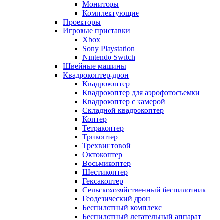
Мониторы
Комплектующие
Проекторы
Игровые приставки
Xbox
Sony Playstation
Nintendo Switch
Швейные машины
Квадрокоптер-дрон
Квадрокоптер
Квадрокоптер для аэрофотосъемки
Квадрокоптер с камерой
Складной квадрокоптер
Коптер
Тетракоптер
Трикоптер
Трехвинтовой
Октокоптер
Восьмикоптер
Шестикоптер
Гексакоптер
Сельскохозяйственный беспилотник
Геодезический дрон
Беспилотный комплекс
Беспилотный летательный аппарат