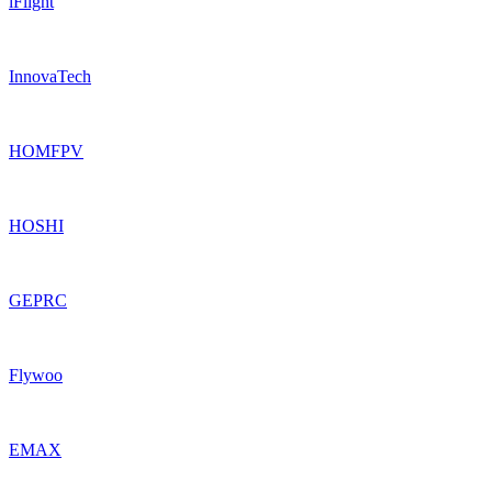
iFlight
InnovaTech
HOMFPV
HOSHI
GEPRC
Flywoo
EMAX