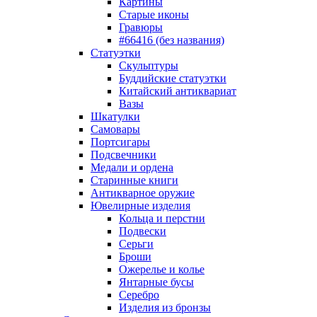
Картины
Старые иконы
Гравюры
#66416 (без названия)
Статуэтки
Скульптуры
Буддийские статуэтки
Китайский антиквариат
Вазы
Шкатулки
Самовары
Портсигары
Подсвечники
Медали и ордена
Старинные книги
Антикварное оружие
Ювелирные изделия
Кольца и перстни
Подвески
Серьги
Броши
Ожерелье и колье
Янтарные бусы
Серебро
Изделия из бронзы