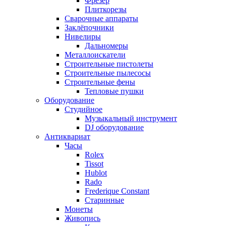
Фрезер
Плиткорезы
Сварочные аппараты
Заклёпочники
Нивелиры
Дальномеры
Металлоискатели
Строительные пистолеты
Строительные пылесосы
Строительные фены
Тепловые пушки
Оборудование
Студийное
Музыкальный инструмент
DJ оборудование
Антиквариат
Часы
Rolex
Tissot
Hublot
Rado
Frederique Constant
Старинные
Монеты
Живопись