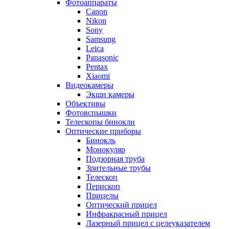
Фотоаппараты
Canon
Nikon
Sony
Samsung
Leica
Panasonic
Pentax
Xiaomi
Видеокамеры
Экшн камеры
Объективы
Фотовспышки
Телескопы бинокли
Оптические приборы
Бинокль
Монокуляр
Подзорная труба
Зрительные трубы
Телескоп
Перископ
Прицелы
Оптический прицел
Инфракрасный прицел
Лазерный прицел с целеуказателем