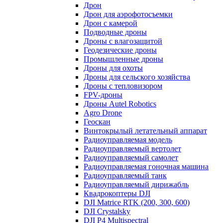
Дрон
Дрон для аэрофотосъемки
Дрон с камерой
Подводные дроны
Дроны с влагозащитой
Геодезические дроны
Промышленные дроны
Дроны для охоты
Дроны для сельского хозяйства
Дроны с тепловизором
FPV-дроны
Дроны Autel Robotics
Agro Drone
Геоскан
Винтокрылый летательный аппарат
Радиоуправляемая модель
Радиоуправляемый вертолет
Радиоуправляемый самолет
Радиоуправляемая гоночная машина
Радиоуправляемый танк
Радиоуправляемый дирижабль
Квадрокоптеры DJI
DJI Matrice RTK (200, 300, 600)
DJI Crystalsky
DJI P4 Multispectral