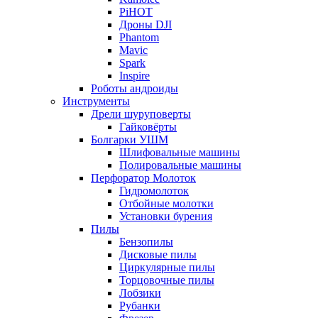
PiHOT
Дроны DJI
Phantom
Mavic
Spark
Inspire
Роботы андроиды
Инструменты
Дрели шуруповерты
Гайковёрты
Болгарки УШМ
Шлифовальные машины
Полировальные машины
Перфоратор Молоток
Гидромолоток
Отбойные молотки
Установки бурения
Пилы
Бензопилы
Дисковые пилы
Циркулярные пилы
Торцовочные пилы
Лобзики
Рубанки