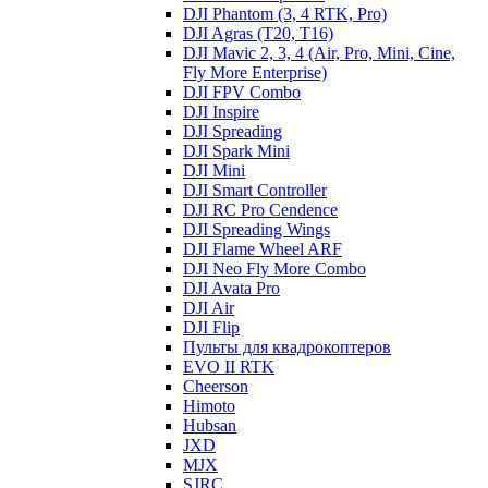
DJI Phantom (3, 4 RTK, Pro)
DJI Agras (T20, T16)
DJI Mavic 2, 3, 4 (Air, Pro, Mini, Cine,
Fly More Enterprise)
DJI FPV Combo
DJI Inspire
DJI Spreading
DJI Spark Mini
DJI Mini
DJI Smart Controller
DJI RC Pro Cendence
DJI Spreading Wings
DJI Flame Wheel ARF
DJI Neo Fly More Combo
DJI Avata Pro
DJI Air
DJI Flip
Пульты для квадрокоптеров
EVO II RTK
Cheerson
Himoto
Hubsan
JXD
MJX
SJRC