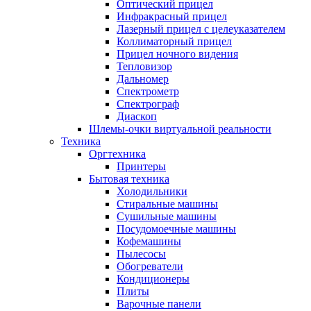
Оптический прицел
Инфракрасный прицел
Лазерный прицел с целеуказателем
Коллиматорный прицел
Прицел ночного видения
Тепловизор
Дальномер
Спектрометр
Спектрограф
Диаскоп
Шлемы-очки виртуальной реальности
Техника
Оргтехника
Принтеры
Бытовая техника
Холодильники
Стиральные машины
Сушильные машины
Посудомоечные машины
Кофемашины
Пылесосы
Обогреватели
Кондиционеры
Плиты
Варочные панели