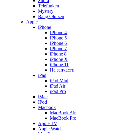
Supra
Telefunken
Mystery
Bang Olufsen
Apple
iPhone
IPhone 4
IPhone 5
IPhone 6
IPhone 7
iPhone 8
iPhone X
iPhone 11
На запчасти
iPad
iPad Mini
iPad Air
iPad Pro
iMac
IPod
Macbook
MacBook Air
MacBook Pro
Apple TV
Apple Watch