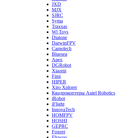
JXD
MJX
SJRC
Syma
Traxxas
Wl Toys
Diatone
DarwinFPV
Camolech
Bluesea
Apex
DGRobot
Xiaomi
Fimi
HIPER
Xiro Xplorer
Квадрокоптеры Autel Robotics
iRobot
iFlight
InnovaTech
HOMFPV
HOSHI
GEPRC
Foxeer
Flywoo