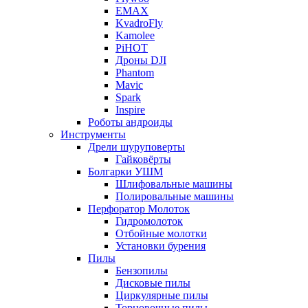
EMAX
KvadroFly
Kamolee
PiHOT
Дроны DJI
Phantom
Mavic
Spark
Inspire
Роботы андроиды
Инструменты
Дрели шуруповерты
Гайковёрты
Болгарки УШМ
Шлифовальные машины
Полировальные машины
Перфоратор Молоток
Гидромолоток
Отбойные молотки
Установки бурения
Пилы
Бензопилы
Дисковые пилы
Циркулярные пилы
Торцовочные пилы