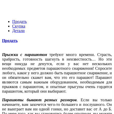
Продать
Скупка
Детали
Продать
Прыжки с парашютом
требуют много времени. Страсть,
храбрость, готовность шагнуть в неизвестность… Но эти
вещи никуда не денутся, если у вас нет нескольких
необходимых предметов парашютного снаряжения!
Спросите
любого, какое у него должно быть парашютное снаряжение, и
он обязательно скажет вам, что это его парашют! Парашют
являются самым важным оборудованием, необходимым для
прыжков с парашютом, и опытные прыгуны очень гордятся
парашютом, который они выбирают.
Парашюты бывают разных размеров
. Если вы только
начинаете, вам захочется чего-то большего и послушного. Он
не выиграет вам ни одной гонки, но доставит вас от А до Б.
По мере того, как вы становитесь более опытным, вы можете