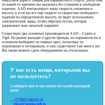
Выкупаем дорого товары для парашютного спорта. Допустим,
по какой-то причине вы оказались без сознания в свободном
падении. AAD контролирует вашу скорость снижения и
высоту, и если вы все еще падаете со скоростью свободного
падения на определенную высоту, он будет использовать
электрический заряд, чтобы обрезать петлю, которая
удерживает ваш запасной парашют.
Существует два основных производителя AAD – Cypres и
Vigil. На рынок выходят и другие бренды, но парашютисты в
основном выбирают из первых двух, поскольку их
опробовали и тестировали, и они существуют уже много лет.
Вы также можете сдать оборудование на утилизацию.
У вас есть вещи, которыми вы
не пользуетесь?
Сообщите нам и мы купим по самой выгодной
цене!
+7 (903) 500-03-31
vikup@skupka-spb.ru