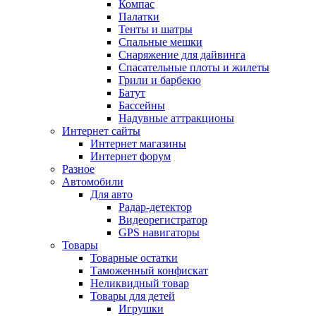
Компас
Палатки
Тенты и шатры
Спальные мешки
Снаряжение для дайвинга
Спасательные плоты и жилеты
Грили и барбекю
Батут
Бассейны
Надувные аттракционы
Интернет сайты
Интернет магазины
Интернет форум
Разное
Автомобили
Для авто
Радар-детектор
Видеорегистратор
GPS навигаторы
Товары
Товарные остатки
Таможенный конфискат
Неликвидный товар
Товары для детей
Игрушки