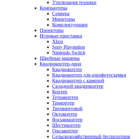
Утилизация техники
Компьютеры
Сервера
Мониторы
Комплектующие
Проекторы
Игровые приставки
Xbox
Sony Playstation
Nintendo Switch
Швейные машины
Квадрокоптер-дрон
Квадрокоптер
Квадрокоптер для аэрофотосъемки
Квадрокоптер с камерой
Складной квадрокоптер
Коптер
Тетракоптер
Трикоптер
Трехвинтовой
Октокоптер
Восьмикоптер
Шестикоптер
Гексакоптер
Сельскохозяйственный беспилотник