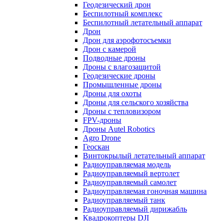
Геодезический дрон
Беспилотный комплекс
Беспилотный летательный аппарат
Дрон
Дрон для аэрофотосъемки
Дрон с камерой
Подводные дроны
Дроны с влагозащитой
Геодезические дроны
Промышленные дроны
Дроны для охоты
Дроны для сельского хозяйства
Дроны с тепловизором
FPV-дроны
Дроны Autel Robotics
Agro Drone
Геоскан
Винтокрылый летательный аппарат
Радиоуправляемая модель
Радиоуправляемый вертолет
Радиоуправляемый самолет
Радиоуправляемая гоночная машина
Радиоуправляемый танк
Радиоуправляемый дирижабль
Квадрокоптеры DJI