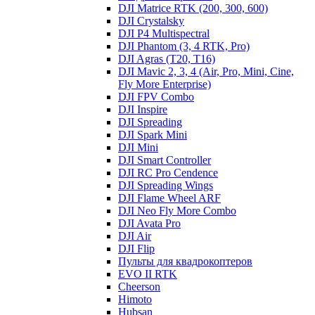
DJI Matrice RTK (200, 300, 600)
DJI Crystalsky
DJI P4 Multispectral
DJI Phantom (3, 4 RTK, Pro)
DJI Agras (T20, T16)
DJI Mavic 2, 3, 4 (Air, Pro, Mini, Cine,
Fly More Enterprise)
DJI FPV Combo
DJI Inspire
DJI Spreading
DJI Spark Mini
DJI Mini
DJI Smart Controller
DJI RC Pro Cendence
DJI Spreading Wings
DJI Flame Wheel ARF
DJI Neo Fly More Combo
DJI Avata Pro
DJI Air
DJI Flip
Пульты для квадрокоптеров
EVO II RTK
Cheerson
Himoto
Hubsan