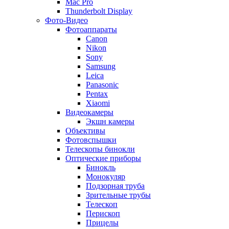
Mac Pro
Thunderbolt Display
Фото-Видео
Фотоаппараты
Canon
Nikon
Sony
Samsung
Leica
Panasonic
Pentax
Xiaomi
Видеокамеры
Экшн камеры
Объективы
Фотовспышки
Телескопы бинокли
Оптические приборы
Бинокль
Монокуляр
Подзорная труба
Зрительные трубы
Телескоп
Перископ
Прицелы