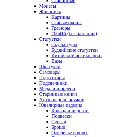
Старинные
Монеты
Живопись
Картины
Старые иконы
Гравюры
#66416 (без названия)
Статуэтки
Скульптуры
Буддийские статуэтки
Китайский антиквариат
Вазы
Шкатулки
Самовары
Портсигары
Подсвечники
Медали и ордена
Старинные книги
Антикварное оружие
Ювелирные изделия
Кольца и перстни
Подвески
Серьги
Броши
Ожерелье и колье