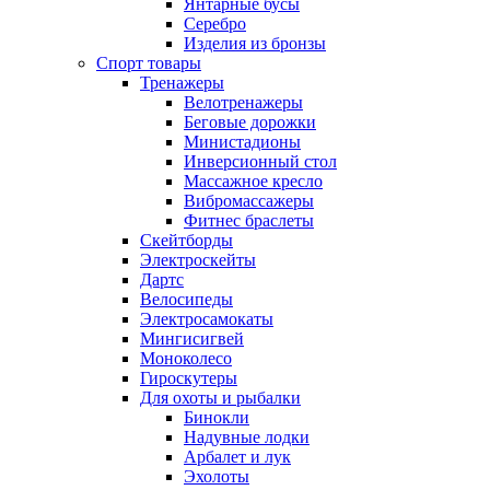
Янтарные бусы
Серебро
Изделия из бронзы
Спорт товары
Тренажеры
Велотренажеры
Беговые дорожки
Министадионы
Инверсионный стол
Массажное кресло
Вибромассажеры
Фитнес браслеты
Скейтборды
Электроскейты
Дартс
Велосипеды
Электросамокаты
Мингисигвей
Моноколесо
Гироскутеры
Для охоты и рыбалки
Бинокли
Надувные лодки
Арбалет и лук
Эхолоты