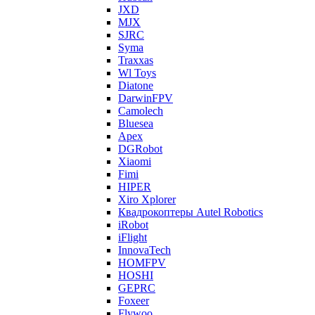
JXD
MJX
SJRC
Syma
Traxxas
Wl Toys
Diatone
DarwinFPV
Camolech
Bluesea
Apex
DGRobot
Xiaomi
Fimi
HIPER
Xiro Xplorer
Квадрокоптеры Autel Robotics
iRobot
iFlight
InnovaTech
HOMFPV
HOSHI
GEPRC
Foxeer
Flywoo