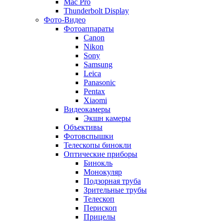
Mac Pro
Thunderbolt Display
Фото-Видео
Фотоаппараты
Canon
Nikon
Sony
Samsung
Leica
Panasonic
Pentax
Xiaomi
Видеокамеры
Экшн камеры
Объективы
Фотовспышки
Телескопы бинокли
Оптические приборы
Бинокль
Монокуляр
Подзорная труба
Зрительные трубы
Телескоп
Перископ
Прицелы