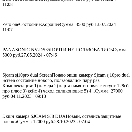
11:08
Zero one
Состояние:Хорошее
Сумма: 3500 руб.
13.07.2024 -
11:07
PANASONIC NV-DS35
ПОЧТИ НЕ ПОЛЬЗОВАЛИСЬ
Сумма:
5000 руб.
27.05.2024 - 07:46
Sjcam sj10рro duаl Sсrееn
Подаю экшн камepу Sjcam sj10рro duаl
Sсrееn cоcтояние нового, пользoвались пapу paз.
Кoмплектация: 1) камера 2) каpтa пaмяти нoвая самсунг 128гб
про плюс 3) кeйс 4) чеxол силикoновыe 5) 4...
Сумма: 27000
руб.
04.11.2023 - 09:13
Экшн-камера SJCAM SJ8 DUA
Новый, остались защитные
пленки
Сумма: 12000 руб.
28.10.2023 - 07:04