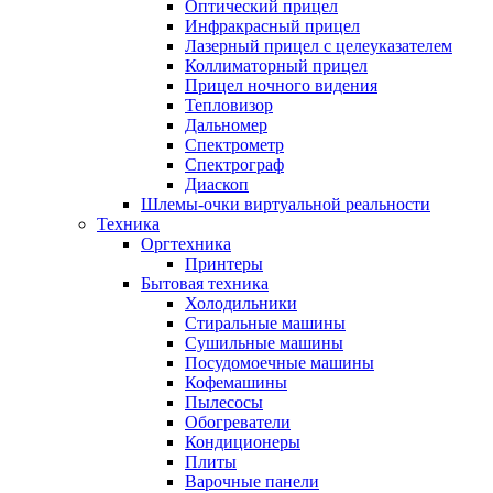
Оптический прицел
Инфракрасный прицел
Лазерный прицел с целеуказателем
Коллиматорный прицел
Прицел ночного видения
Тепловизор
Дальномер
Спектрометр
Спектрограф
Диаскоп
Шлемы-очки виртуальной реальности
Техника
Оргтехника
Принтеры
Бытовая техника
Холодильники
Стиральные машины
Сушильные машины
Посудомоечные машины
Кофемашины
Пылесосы
Обогреватели
Кондиционеры
Плиты
Варочные панели