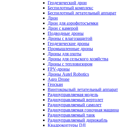
Геодезический дрон
Беспилотный комплекс
Беспилотный летательный аппарат
Дрон
Дрон для аэрофотосъемки
Дрон с камерой
Подводные дроны
Дроны с влагозащитой
Геодезические дроны
Промышленные дроны
Дроны для охоты
Дроны для сельского хозяйства
Дроны с тепловизором
FPV-дроны
Дроны Autel Robotics
Agro Drone
Геоскан
Винтокрылый летательный аппарат
Радиоуправляемая модель
Радиоуправляемый вертолет
Радиоуправляемый самолет
Радиоуправляемая гоночная машина
Радиоуправляемый танк
Радиоуправляемый дирижабль
Квадрокоптеры DJI