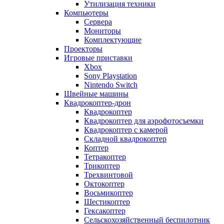
Утилизация техники
Компьютеры
Сервера
Мониторы
Комплектующие
Проекторы
Игровые приставки
Xbox
Sony Playstation
Nintendo Switch
Швейные машины
Квадрокоптер-дрон
Квадрокоптер
Квадрокоптер для аэрофотосъемки
Квадрокоптер с камерой
Складной квадрокоптер
Коптер
Тетракоптер
Трикоптер
Трехвинтовой
Октокоптер
Восьмикоптер
Шестикоптер
Гексакоптер
Сельскохозяйственный беспилотник