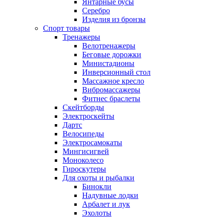
Янтарные бусы
Серебро
Изделия из бронзы
Спорт товары
Тренажеры
Велотренажеры
Беговые дорожки
Министадионы
Инверсионный стол
Массажное кресло
Вибромассажеры
Фитнес браслеты
Скейтборды
Электроскейты
Дартс
Велосипеды
Электросамокаты
Мингисигвей
Моноколесо
Гироскутеры
Для охоты и рыбалки
Бинокли
Надувные лодки
Арбалет и лук
Эхолоты