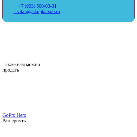
+7 (903) 500-03-31
vikup@skupka-spb.ru
Также нам можно
продать
GoPro Hero
Развернуть