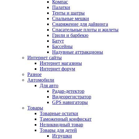
Компас
Палатки
Тенты и шатры
Спальные мешки
Снаряжение для дайвинга
Спасательные плоты и жилеты
Грили и барбекю
Батут
Бассейны
Надувные аттракционы
Интернет сайты
Интернет магазины
Интернет форум
Разное
Автомобили
Для авто
Радар-детектор
Видеорегистратор
GPS навигаторы
Товары
Товарные остатки
Таможенный конфискат
Неликвидный товар
Товары для детей
Игрушки