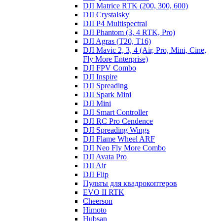
DJI Matrice RTK (200, 300, 600)
DJI Crystalsky
DJI P4 Multispectral
DJI Phantom (3, 4 RTK, Pro)
DJI Agras (T20, T16)
DJI Mavic 2, 3, 4 (Air, Pro, Mini, Cine,
Fly More Enterprise)
DJI FPV Combo
DJI Inspire
DJI Spreading
DJI Spark Mini
DJI Mini
DJI Smart Controller
DJI RC Pro Cendence
DJI Spreading Wings
DJI Flame Wheel ARF
DJI Neo Fly More Combo
DJI Avata Pro
DJI Air
DJI Flip
Пульты для квадрокоптеров
EVO II RTK
Cheerson
Himoto
Hubsan