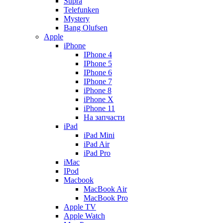
Supra
Telefunken
Mystery
Bang Olufsen
Apple
iPhone
IPhone 4
IPhone 5
IPhone 6
IPhone 7
iPhone 8
iPhone X
iPhone 11
На запчасти
iPad
iPad Mini
iPad Air
iPad Pro
iMac
IPod
Macbook
MacBook Air
MacBook Pro
Apple TV
Apple Watch