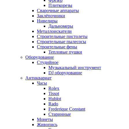
Фрезер
Плиткорезы
Сварочные аппараты
Заклёпочники
Нивелиры
Дальномеры
Металлоискатели
Строительные пистолеты
Строительные пылесосы
Строительные фены
Тепловые пушки
Оборудование
Студийное
Музыкальный инструмент
DJ оборудование
Антиквариат
Часы
Rolex
Tissot
Hublot
Rado
Frederique Constant
Старинные
Монеты
Живопись