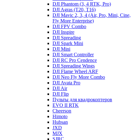
DJI Phantom (3, 4 RTK, Pro)
DJI Agras (T20, T16)
DJI Mavic 2, 3, 4 (Air, Pro, Mini, Cine,
Fly More Enterprise)
DJI FPV Combo
DJI Inspire
DJI Spreading
DJI Spark Mini
DJI Mini
DJI Smart Controller
DJI RC Pro Cendence
DJI Spreading Wings
DJI Flame Wheel ARF
DJI Neo Fly More Combo
DJI Avata Pro
DJI Air
DJI Flip
Пульты для квадрокоптеров
EVO II RTK
Cheerson
Himoto
Hubsan
JXD
MJX
SJRC