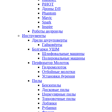
PiHOT
Дроны DJI
Phantom
Mavic
Spark
Inspire
Роботы андроиды
Инструменты
Дрели шуруповерты
Гайковёрты
Болгарки УШМ
Шлифовальные машины
Полировальные машины
Перфоратор Молоток
Гидромолоток
Отбойные молотки
Установки бурения
Пилы
Бензопилы
Дисковые пилы
Циркулярные пилы
Торцовочные пилы
Лобзики
Рубанки