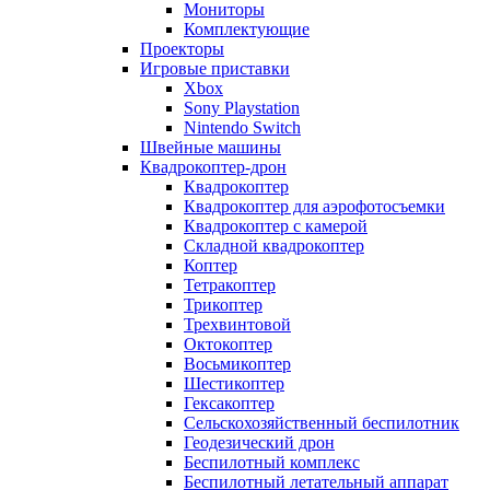
Мониторы
Комплектующие
Проекторы
Игровые приставки
Xbox
Sony Playstation
Nintendo Switch
Швейные машины
Квадрокоптер-дрон
Квадрокоптер
Квадрокоптер для аэрофотосъемки
Квадрокоптер с камерой
Складной квадрокоптер
Коптер
Тетракоптер
Трикоптер
Трехвинтовой
Октокоптер
Восьмикоптер
Шестикоптер
Гексакоптер
Сельскохозяйственный беспилотник
Геодезический дрон
Беспилотный комплекс
Беспилотный летательный аппарат