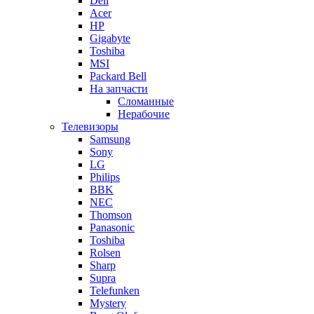
Dell
Acer
HP
Gigabyte
Toshiba
MSI
Packard Bell
На запчасти
Сломанные
Нерабочие
Телевизоры
Samsung
Sony
LG
Philips
BBK
NEC
Thomson
Panasonic
Toshiba
Rolsen
Sharp
Supra
Telefunken
Mystery