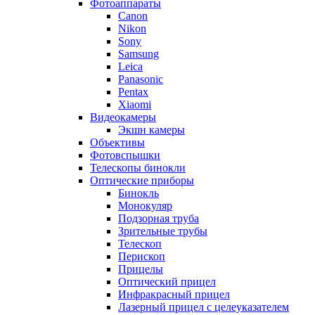
Фотоаппараты
Canon
Nikon
Sony
Samsung
Leica
Panasonic
Pentax
Xiaomi
Видеокамеры
Экшн камеры
Объективы
Фотовспышки
Телескопы бинокли
Оптические приборы
Бинокль
Монокуляр
Подзорная труба
Зрительные трубы
Телескоп
Перископ
Прицелы
Оптический прицел
Инфракрасный прицел
Лазерный прицел с целеуказателем