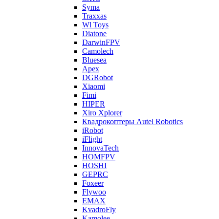
Syma
Traxxas
Wl Toys
Diatone
DarwinFPV
Camolech
Bluesea
Apex
DGRobot
Xiaomi
Fimi
HIPER
Xiro Xplorer
Квадрокоптеры Autel Robotics
iRobot
iFlight
InnovaTech
HOMFPV
HOSHI
GEPRC
Foxeer
Flywoo
EMAX
KvadroFly
Kamolee