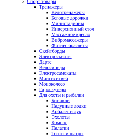
Спорт товары
Тренажеры
Велотренажеры
Беговые дорожки
Министадионы
Инверсионный стол
Массажное кресло
Вибромассажеры
Фитнес браслеты
Скейтборды
Электроскейты
Дартс
Велосипеды
Электросамокаты
Мингисигвей
Моноколесо
Гироскутеры
Для охоты и рыбалки
Бинокли
Надувные лодки
Арбалет и лук
Эхолоты
Компас
Палатки
Тенты и шатры