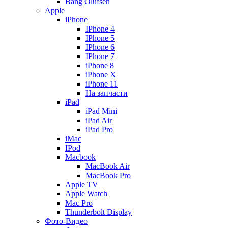
Bang Olufsen
Apple
iPhone
IPhone 4
IPhone 5
IPhone 6
IPhone 7
iPhone 8
iPhone X
iPhone 11
На запчасти
iPad
iPad Mini
iPad Air
iPad Pro
iMac
IPod
Macbook
MacBook Air
MacBook Pro
Apple TV
Apple Watch
Mac Pro
Thunderbolt Display
Фото-Видео