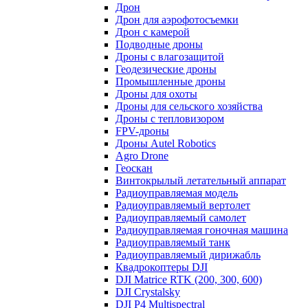
Дрон
Дрон для аэрофотосъемки
Дрон с камерой
Подводные дроны
Дроны с влагозащитой
Геодезические дроны
Промышленные дроны
Дроны для охоты
Дроны для сельского хозяйства
Дроны с тепловизором
FPV-дроны
Дроны Autel Robotics
Agro Drone
Геоскан
Винтокрылый летательный аппарат
Радиоуправляемая модель
Радиоуправляемый вертолет
Радиоуправляемый самолет
Радиоуправляемая гоночная машина
Радиоуправляемый танк
Радиоуправляемый дирижабль
Квадрокоптеры DJI
DJI Matrice RTK (200, 300, 600)
DJI Crystalsky
DJI P4 Multispectral