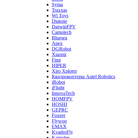
Syma
Traxxas
Wl Toys
Diatone
DarwinFPV
Camolech
Bluesea
Apex
DGRobot
Xiaomi
Fimi
HIPER
Xiro Xplorer
Квадрокоптеры Autel Robotics
iRobot
iFlight
InnovaTech
HOMFPV
HOSHI
GEPRC
Foxeer
Flywoo
EMAX
KvadroFly
Kamolee