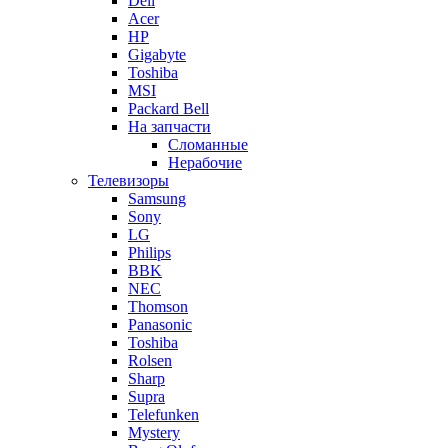
Dell
Acer
HP
Gigabyte
Toshiba
MSI
Packard Bell
На запчасти
Сломанные
Нерабочие
Телевизоры
Samsung
Sony
LG
Philips
BBK
NEC
Thomson
Panasonic
Toshiba
Rolsen
Sharp
Supra
Telefunken
Mystery