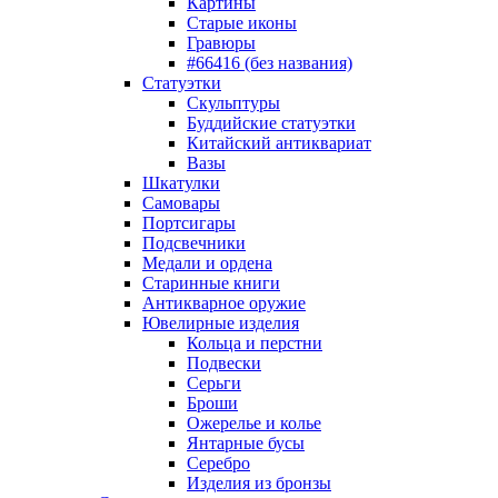
Картины
Старые иконы
Гравюры
#66416 (без названия)
Статуэтки
Скульптуры
Буддийские статуэтки
Китайский антиквариат
Вазы
Шкатулки
Самовары
Портсигары
Подсвечники
Медали и ордена
Старинные книги
Антикварное оружие
Ювелирные изделия
Кольца и перстни
Подвески
Серьги
Броши
Ожерелье и колье
Янтарные бусы
Серебро
Изделия из бронзы