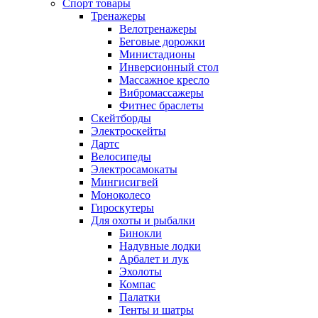
Спорт товары
Тренажеры
Велотренажеры
Беговые дорожки
Министадионы
Инверсионный стол
Массажное кресло
Вибромассажеры
Фитнес браслеты
Скейтборды
Электроскейты
Дартс
Велосипеды
Электросамокаты
Мингисигвей
Моноколесо
Гироскутеры
Для охоты и рыбалки
Бинокли
Надувные лодки
Арбалет и лук
Эхолоты
Компас
Палатки
Тенты и шатры