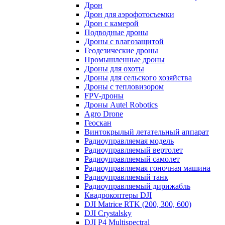
Дрон
Дрон для аэрофотосъемки
Дрон с камерой
Подводные дроны
Дроны с влагозащитой
Геодезические дроны
Промышленные дроны
Дроны для охоты
Дроны для сельского хозяйства
Дроны с тепловизором
FPV-дроны
Дроны Autel Robotics
Agro Drone
Геоскан
Винтокрылый летательный аппарат
Радиоуправляемая модель
Радиоуправляемый вертолет
Радиоуправляемый самолет
Радиоуправляемая гоночная машина
Радиоуправляемый танк
Радиоуправляемый дирижабль
Квадрокоптеры DJI
DJI Matrice RTK (200, 300, 600)
DJI Crystalsky
DJI P4 Multispectral