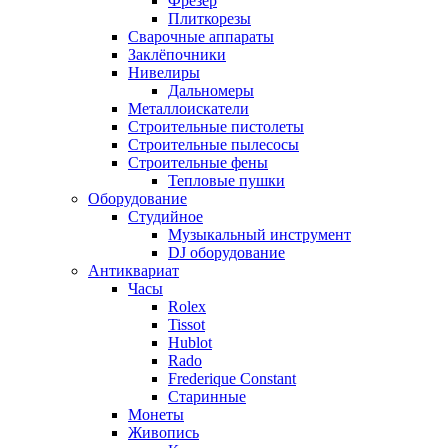
Фрезер
Плиткорезы
Сварочные аппараты
Заклёпочники
Нивелиры
Дальномеры
Металлоискатели
Строительные пистолеты
Строительные пылесосы
Строительные фены
Тепловые пушки
Оборудование
Студийное
Музыкальный инструмент
DJ оборудование
Антиквариат
Часы
Rolex
Tissot
Hublot
Rado
Frederique Constant
Старинные
Монеты
Живопись