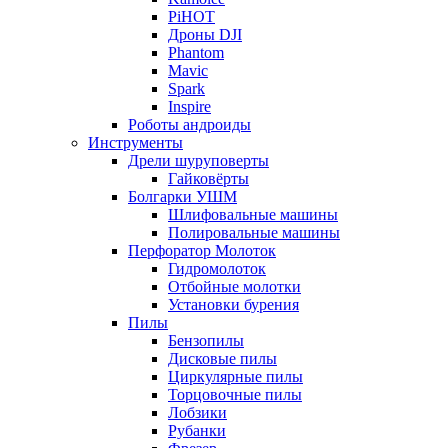
PiHOT
Дроны DJI
Phantom
Mavic
Spark
Inspire
Роботы андроиды
Инструменты
Дрели шуруповерты
Гайковёрты
Болгарки УШМ
Шлифовальные машины
Полировальные машины
Перфоратор Молоток
Гидромолоток
Отбойные молотки
Установки бурения
Пилы
Бензопилы
Дисковые пилы
Циркулярные пилы
Торцовочные пилы
Лобзики
Рубанки