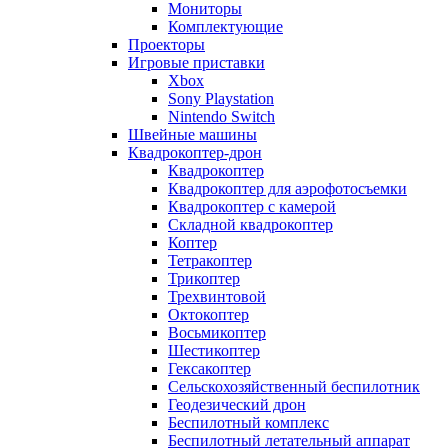
Мониторы
Комплектующие
Проекторы
Игровые приставки
Xbox
Sony Playstation
Nintendo Switch
Швейные машины
Квадрокоптер-дрон
Квадрокоптер
Квадрокоптер для аэрофотосъемки
Квадрокоптер с камерой
Складной квадрокоптер
Коптер
Тетракоптер
Трикоптер
Трехвинтовой
Октокоптер
Восьмикоптер
Шестикоптер
Гексакоптер
Сельскохозяйственный беспилотник
Геодезический дрон
Беспилотный комплекс
Беспилотный летательный аппарат