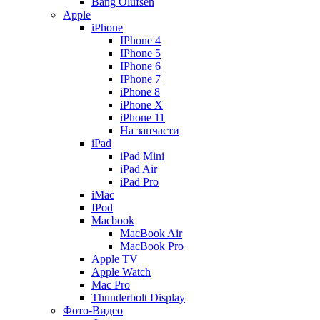
Bang Olufsen
Apple
iPhone
IPhone 4
IPhone 5
IPhone 6
IPhone 7
iPhone 8
iPhone X
iPhone 11
На запчасти
iPad
iPad Mini
iPad Air
iPad Pro
iMac
IPod
Macbook
MacBook Air
MacBook Pro
Apple TV
Apple Watch
Mac Pro
Thunderbolt Display
Фото-Видео