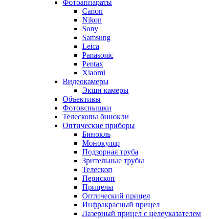
Фотоаппараты
Canon
Nikon
Sony
Samsung
Leica
Panasonic
Pentax
Xiaomi
Видеокамеры
Экшн камеры
Объективы
Фотовспышки
Телескопы бинокли
Оптические приборы
Бинокль
Монокуляр
Подзорная труба
Зрительные трубы
Телескоп
Перископ
Прицелы
Оптический прицел
Инфракрасный прицел
Лазерный прицел с целеуказателем