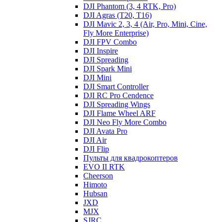
DJI Phantom (3, 4 RTK, Pro)
DJI Agras (T20, T16)
DJI Mavic 2, 3, 4 (Air, Pro, Mini, Cine,
Fly More Enterprise)
DJI FPV Combo
DJI Inspire
DJI Spreading
DJI Spark Mini
DJI Mini
DJI Smart Controller
DJI RC Pro Cendence
DJI Spreading Wings
DJI Flame Wheel ARF
DJI Neo Fly More Combo
DJI Avata Pro
DJI Air
DJI Flip
Пульты для квадрокоптеров
EVO II RTK
Cheerson
Himoto
Hubsan
JXD
MJX
SJRC