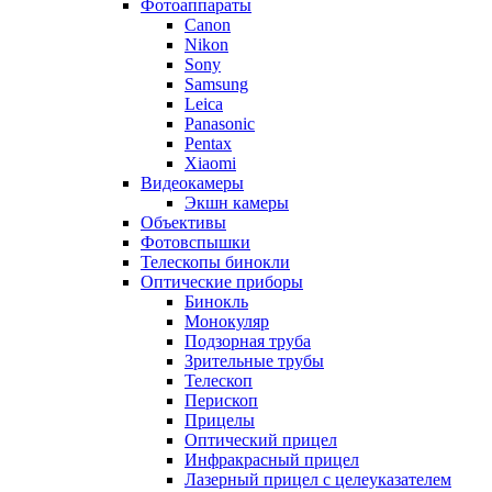
Фотоаппараты
Canon
Nikon
Sony
Samsung
Leica
Panasonic
Pentax
Xiaomi
Видеокамеры
Экшн камеры
Объективы
Фотовспышки
Телескопы бинокли
Оптические приборы
Бинокль
Монокуляр
Подзорная труба
Зрительные трубы
Телескоп
Перископ
Прицелы
Оптический прицел
Инфракрасный прицел
Лазерный прицел с целеуказателем