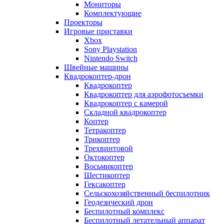
Мониторы
Комплектующие
Проекторы
Игровые приставки
Xbox
Sony Playstation
Nintendo Switch
Швейные машины
Квадрокоптер-дрон
Квадрокоптер
Квадрокоптер для аэрофотосъемки
Квадрокоптер с камерой
Складной квадрокоптер
Коптер
Тетракоптер
Трикоптер
Трехвинтовой
Октокоптер
Восьмикоптер
Шестикоптер
Гексакоптер
Сельскохозяйственный беспилотник
Геодезический дрон
Беспилотный комплекс
Беспилотный летательный аппарат