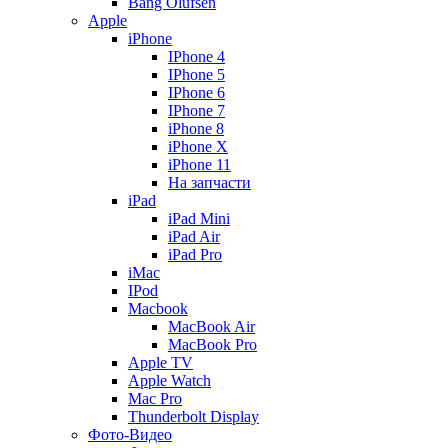
Bang Olufsen
Apple
iPhone
IPhone 4
IPhone 5
IPhone 6
IPhone 7
iPhone 8
iPhone X
iPhone 11
На запчасти
iPad
iPad Mini
iPad Air
iPad Pro
iMac
IPod
Macbook
MacBook Air
MacBook Pro
Apple TV
Apple Watch
Mac Pro
Thunderbolt Display
Фото-Видео