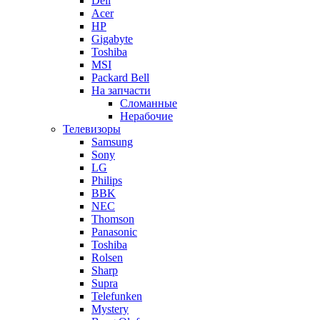
Dell
Acer
HP
Gigabyte
Toshiba
MSI
Packard Bell
На запчасти
Сломанные
Нерабочие
Телевизоры
Samsung
Sony
LG
Philips
BBK
NEC
Thomson
Panasonic
Toshiba
Rolsen
Sharp
Supra
Telefunken
Mystery