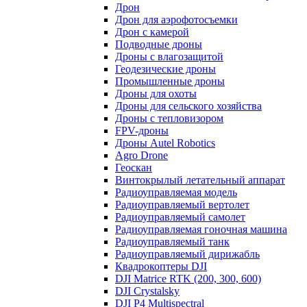
Дрон
Дрон для аэрофотосъемки
Дрон с камерой
Подводные дроны
Дроны с влагозащитой
Геодезические дроны
Промышленные дроны
Дроны для охоты
Дроны для сельского хозяйства
Дроны с тепловизором
FPV-дроны
Дроны Autel Robotics
Agro Drone
Геоскан
Винтокрылый летательный аппарат
Радиоуправляемая модель
Радиоуправляемый вертолет
Радиоуправляемый самолет
Радиоуправляемая гоночная машина
Радиоуправляемый танк
Радиоуправляемый дирижабль
Квадрокоптеры DJI
DJI Matrice RTK (200, 300, 600)
DJI Crystalsky
DJI P4 Multispectral