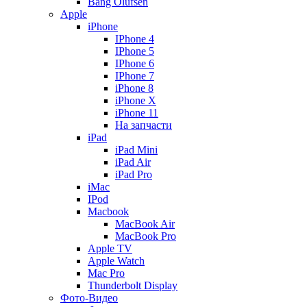
Bang Olufsen
Apple
iPhone
IPhone 4
IPhone 5
IPhone 6
IPhone 7
iPhone 8
iPhone X
iPhone 11
На запчасти
iPad
iPad Mini
iPad Air
iPad Pro
iMac
IPod
Macbook
MacBook Air
MacBook Pro
Apple TV
Apple Watch
Mac Pro
Thunderbolt Display
Фото-Видео