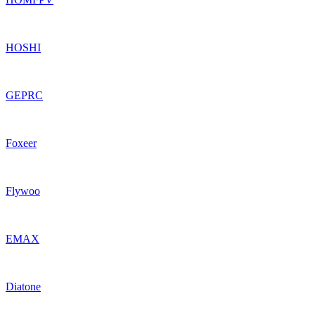
HOSHI
GEPRC
Foxeer
Flywoo
EMAX
Diatone