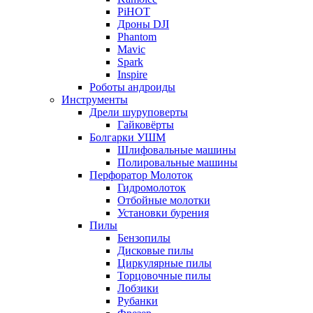
PiHOT
Дроны DJI
Phantom
Mavic
Spark
Inspire
Роботы андроиды
Инструменты
Дрели шуруповерты
Гайковёрты
Болгарки УШМ
Шлифовальные машины
Полировальные машины
Перфоратор Молоток
Гидромолоток
Отбойные молотки
Установки бурения
Пилы
Бензопилы
Дисковые пилы
Циркулярные пилы
Торцовочные пилы
Лобзики
Рубанки