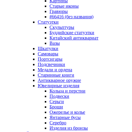
Картины
Старые иконы
Гравюры
#66416 (без названия)
Статуэтки
Скульптуры
Буддийские статуэтки
Китайский антиквариат
Вазы
Шкатулки
Самовары
Портсигары
Подсвечники
Медали и ордена
Старинные книги
Антикварное оружие
Ювелирные изделия
Кольца и перстни
Подвески
Серьги
Броши
Ожерелье и колье
Янтарные бусы
Серебро
Изделия из бронзы