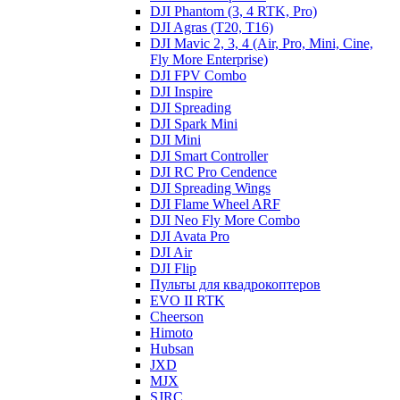
DJI Phantom (3, 4 RTK, Pro)
DJI Agras (T20, T16)
DJI Mavic 2, 3, 4 (Air, Pro, Mini, Cine,
Fly More Enterprise)
DJI FPV Combo
DJI Inspire
DJI Spreading
DJI Spark Mini
DJI Mini
DJI Smart Controller
DJI RC Pro Cendence
DJI Spreading Wings
DJI Flame Wheel ARF
DJI Neo Fly More Combo
DJI Avata Pro
DJI Air
DJI Flip
Пульты для квадрокоптеров
EVO II RTK
Cheerson
Himoto
Hubsan
JXD
MJX
SJRC