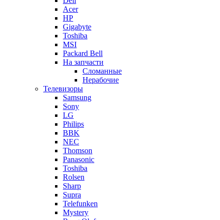
Dell
Acer
HP
Gigabyte
Toshiba
MSI
Packard Bell
На запчасти
Сломанные
Нерабочие
Телевизоры
Samsung
Sony
LG
Philips
BBK
NEC
Thomson
Panasonic
Toshiba
Rolsen
Sharp
Supra
Telefunken
Mystery