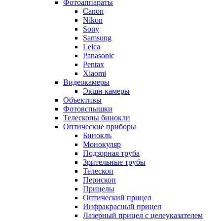
Фотоаппараты
Canon
Nikon
Sony
Samsung
Leica
Panasonic
Pentax
Xiaomi
Видеокамеры
Экшн камеры
Объективы
Фотовспышки
Телескопы бинокли
Оптические приборы
Бинокль
Монокуляр
Подзорная труба
Зрительные трубы
Телескоп
Перископ
Прицелы
Оптический прицел
Инфракрасный прицел
Лазерный прицел с целеуказателем