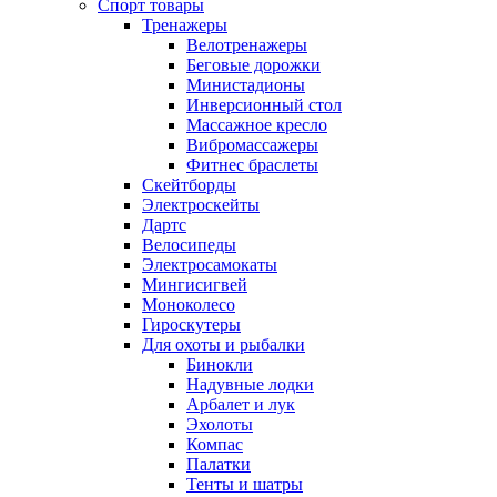
Спорт товары
Тренажеры
Велотренажеры
Беговые дорожки
Министадионы
Инверсионный стол
Массажное кресло
Вибромассажеры
Фитнес браслеты
Скейтборды
Электроскейты
Дартс
Велосипеды
Электросамокаты
Мингисигвей
Моноколесо
Гироскутеры
Для охоты и рыбалки
Бинокли
Надувные лодки
Арбалет и лук
Эхолоты
Компас
Палатки
Тенты и шатры