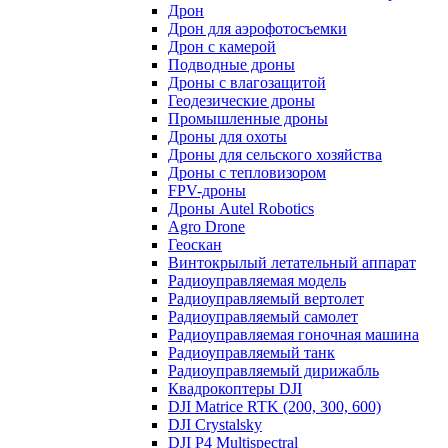
Дрон
Дрон для аэрофотосъемки
Дрон с камерой
Подводные дроны
Дроны с влагозащитой
Геодезические дроны
Промышленные дроны
Дроны для охоты
Дроны для сельского хозяйства
Дроны с тепловизором
FPV-дроны
Дроны Autel Robotics
Agro Drone
Геоскан
Винтокрылый летательный аппарат
Радиоуправляемая модель
Радиоуправляемый вертолет
Радиоуправляемый самолет
Радиоуправляемая гоночная машина
Радиоуправляемый танк
Радиоуправляемый дирижабль
Квадрокоптеры DJI
DJI Matrice RTK (200, 300, 600)
DJI Crystalsky
DJI P4 Multispectral