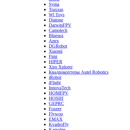
Syma
Traxxas
Wl Toys
Diatone
DarwinFPV
Camolech
Bluesea
Apex
DGRobot
Xiaomi
Fimi
HIPER
Xiro Xplorer
Квадрокоптеры Autel Robotics
iRobot
iFlight
InnovaTech
HOMFPV
HOSHI
GEPRC
Foxeer
Flywoo
EMAX
KvadroFly
Kamolee