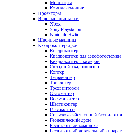
Мониторы
Комплектующие
Проекторы
Игровые приставки
Xbox
Sony Playstation
Nintendo Switch
Швейные машины
Квадрокоптер-дрон
Квадрокоптер
Квадрокоптер для аэрофотосъемки
Квадрокоптер с камерой
Складной квадрокоптер
Коптер
Тетракоптер
Трикоптер
Трехвинтовой
Октокоптер
Восьмикоптер
Шестикоптер
Гексакоптер
Сельскохозяйственный беспилотник
Геодезический дрон
Беспилотный комплекс
Беспилотный летательный аппарат