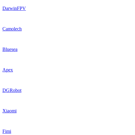
DarwinFPV
Camolech
Bluesea
Apex
DGRobot
Xiaomi
Fimi