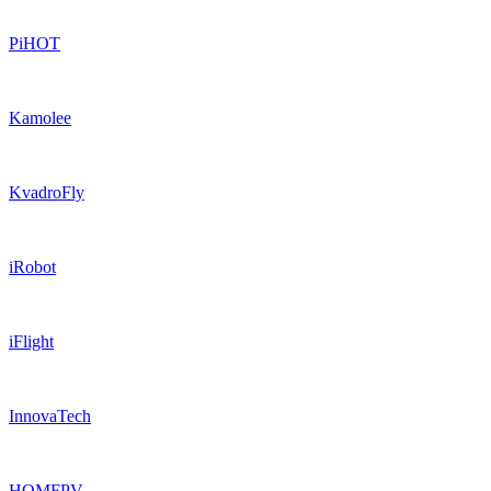
PiHOT
Kamolee
KvadroFly
iRobot
iFlight
InnovaTech
HOMFPV