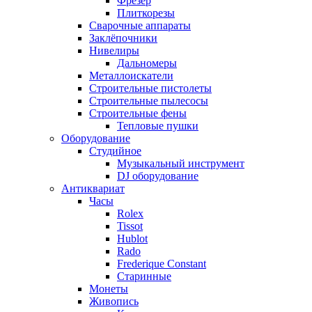
Фрезер
Плиткорезы
Сварочные аппараты
Заклёпочники
Нивелиры
Дальномеры
Металлоискатели
Строительные пистолеты
Строительные пылесосы
Строительные фены
Тепловые пушки
Оборудование
Студийное
Музыкальный инструмент
DJ оборудование
Антиквариат
Часы
Rolex
Tissot
Hublot
Rado
Frederique Constant
Старинные
Монеты
Живопись