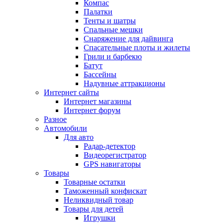
Компас
Палатки
Тенты и шатры
Спальные мешки
Снаряжение для дайвинга
Спасательные плоты и жилеты
Грили и барбекю
Батут
Бассейны
Надувные аттракционы
Интернет сайты
Интернет магазины
Интернет форум
Разное
Автомобили
Для авто
Радар-детектор
Видеорегистратор
GPS навигаторы
Товары
Товарные остатки
Таможенный конфискат
Неликвидный товар
Товары для детей
Игрушки