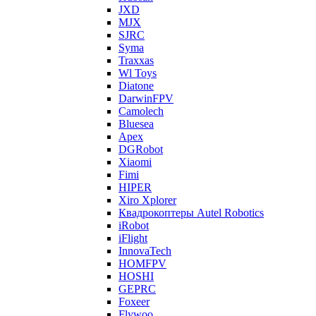
JXD
MJX
SJRC
Syma
Traxxas
Wl Toys
Diatone
DarwinFPV
Camolech
Bluesea
Apex
DGRobot
Xiaomi
Fimi
HIPER
Xiro Xplorer
Квадрокоптеры Autel Robotics
iRobot
iFlight
InnovaTech
HOMFPV
HOSHI
GEPRC
Foxeer
Flywoo