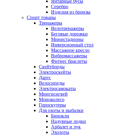
Янтарные бусы
Серебро
Изделия из бронзы
Спорт товары
Тренажеры
Велотренажеры
Беговые дорожки
Министадионы
Инверсионный стол
Массажное кресло
Вибромассажеры
Фитнес браслеты
Скейтборды
Электроскейты
Дартс
Велосипеды
Электросамокаты
Мингисигвей
Моноколесо
Гироскутеры
Для охоты и рыбалки
Бинокли
Надувные лодки
Арбалет и лук
Эхолоты