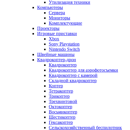
Утилизация техники
Компьютеры
Сервера
Мониторы
Комплектующие
Проекторы
Игровые приставки
Xbox
Sony Playstation
Nintendo Switch
Швейные машины
Квадрокоптер-дрон
Квадрокоптер
Квадрокоптер для аэрофотосъемки
Квадрокоптер с камерой
Складной квадрокоптер
Коптер
Тетракоптер
Трикоптер
Трехвинтовой
Октокоптер
Восьмикоптер
Шестикоптер
Гексакоптер
Сельскохозяйственный беспилотник