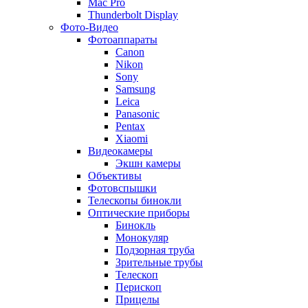
Mac Pro
Thunderbolt Display
Фото-Видео
Фотоаппараты
Canon
Nikon
Sony
Samsung
Leica
Panasonic
Pentax
Xiaomi
Видеокамеры
Экшн камеры
Объективы
Фотовспышки
Телескопы бинокли
Оптические приборы
Бинокль
Монокуляр
Подзорная труба
Зрительные трубы
Телескоп
Перископ
Прицелы