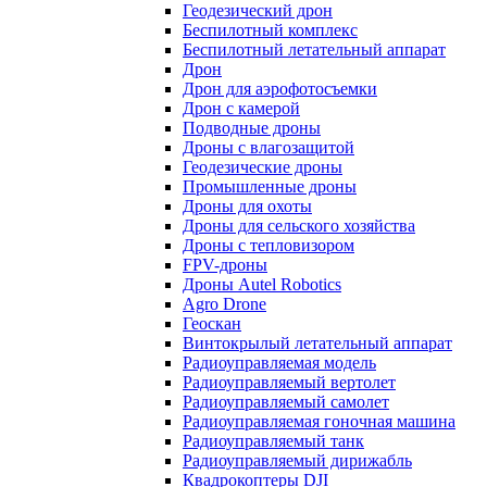
Геодезический дрон
Беспилотный комплекс
Беспилотный летательный аппарат
Дрон
Дрон для аэрофотосъемки
Дрон с камерой
Подводные дроны
Дроны с влагозащитой
Геодезические дроны
Промышленные дроны
Дроны для охоты
Дроны для сельского хозяйства
Дроны с тепловизором
FPV-дроны
Дроны Autel Robotics
Agro Drone
Геоскан
Винтокрылый летательный аппарат
Радиоуправляемая модель
Радиоуправляемый вертолет
Радиоуправляемый самолет
Радиоуправляемая гоночная машина
Радиоуправляемый танк
Радиоуправляемый дирижабль
Квадрокоптеры DJI