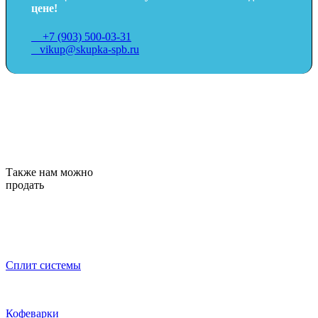
цене!
+7 (903) 500-03-31
vikup@skupka-spb.ru
Также нам можно
продать
Сплит системы
Кофеварки