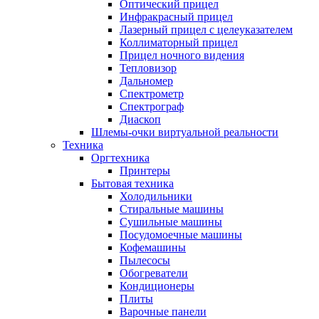
Оптический прицел
Инфракрасный прицел
Лазерный прицел с целеуказателем
Коллиматорный прицел
Прицел ночного видения
Тепловизор
Дальномер
Спектрометр
Спектрограф
Диаскоп
Шлемы-очки виртуальной реальности
Техника
Оргтехника
Принтеры
Бытовая техника
Холодильники
Стиральные машины
Сушильные машины
Посудомоечные машины
Кофемашины
Пылесосы
Обогреватели
Кондиционеры
Плиты
Варочные панели