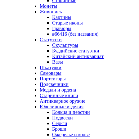
Старинные
Монеты
Живопись
Картины
Старые иконы
Гравюры
#66416 (без названия)
Статуэтки
Скульптуры
Буддийские статуэтки
Китайский антиквариат
Вазы
Шкатулки
Самовары
Портсигары
Подсвечники
Медали и ордена
Старинные книги
Антикварное оружие
Ювелирные изделия
Кольца и перстни
Подвески
Серьги
Броши
Ожерелье и колье