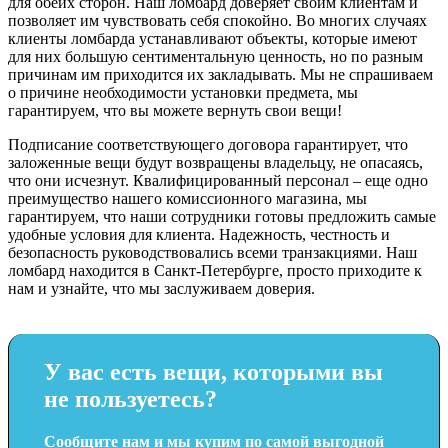
для обеих сторон. Наш ломбард доверяет своим клиентам и
позволяет им чувствовать себя спокойно. Во многих случаях
клиенты ломбарда устанавливают объекты, которые имеют
для них большую сентиментальную ценность, но по разным
причинам им приходится их закладывать. Мы не спрашиваем
о причине необходимости установки предмета, мы
гарантируем, что вы можете вернуть свои вещи!
Подписание соответствующего договора гарантирует, что
заложенные вещи будут возвращены владельцу, не опасаясь,
что они исчезнут. Квалифицированный персонал – еще одно
преимущество нашего комиссионного магазина, мы
гарантируем, что наши сотрудники готовы предложить самые
удобные условия для клиента. Надежность, честность и
безопасность руководствовались всеми транзакциями. Наш
ломбард находится в Санкт-Петербурге, просто приходите к
нам и узнайте, что мы заслуживаем доверия.
У вас есть вещи, которыми вы
не пользуетесь?
Сообщите нам и мы купим по самой выгодной