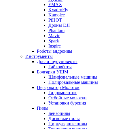
EMAX
KvadroFly
Kamolee
PiHOT
Дроны DJI
Phantom
Mavic
Spark
Inspire
Роботы андроиды
Инструменты
Дрели шуруповерты
Гайковёрты
Болгарки УШМ
Шлифовальные машины
Полировальные машины
Перфоратор Молоток
Гидромолоток
Отбойные молотки
Установки бурения
Пилы
Бензопилы
Дисковые пилы
Циркулярные пилы
Торцовочные пилы