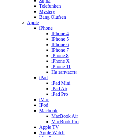
Supra
Telefunken
Mystery
Bang Olufsen
Apple
iPhone
IPhone 4
IPhone 5
IPhone 6
IPhone 7
iPhone 8
iPhone X
iPhone 11
На запчасти
iPad
iPad Mini
iPad Air
iPad Pro
iMac
IPod
Macbook
MacBook Air
MacBook Pro
Apple TV
Apple Watch