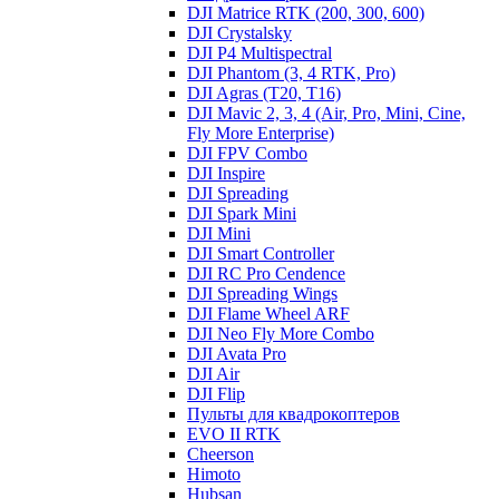
DJI Matrice RTK (200, 300, 600)
DJI Crystalsky
DJI P4 Multispectral
DJI Phantom (3, 4 RTK, Pro)
DJI Agras (T20, T16)
DJI Mavic 2, 3, 4 (Air, Pro, Mini, Cine,
Fly More Enterprise)
DJI FPV Combo
DJI Inspire
DJI Spreading
DJI Spark Mini
DJI Mini
DJI Smart Controller
DJI RC Pro Cendence
DJI Spreading Wings
DJI Flame Wheel ARF
DJI Neo Fly More Combo
DJI Avata Pro
DJI Air
DJI Flip
Пульты для квадрокоптеров
EVO II RTK
Cheerson
Himoto
Hubsan