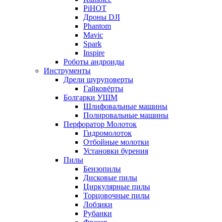
PiHOT
Дроны DJI
Phantom
Mavic
Spark
Inspire
Роботы андроиды
Инструменты
Дрели шуруповерты
Гайковёрты
Болгарки УШМ
Шлифовальные машины
Полировальные машины
Перфоратор Молоток
Гидромолоток
Отбойные молотки
Установки бурения
Пилы
Бензопилы
Дисковые пилы
Циркулярные пилы
Торцовочные пилы
Лобзики
Рубанки