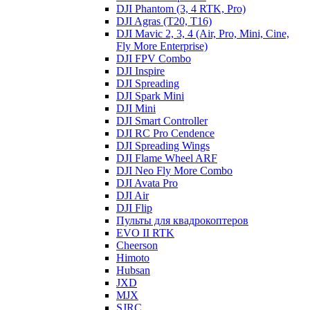
DJI Phantom (3, 4 RTK, Pro)
DJI Agras (T20, T16)
DJI Mavic 2, 3, 4 (Air, Pro, Mini, Cine,
Fly More Enterprise)
DJI FPV Combo
DJI Inspire
DJI Spreading
DJI Spark Mini
DJI Mini
DJI Smart Controller
DJI RC Pro Cendence
DJI Spreading Wings
DJI Flame Wheel ARF
DJI Neo Fly More Combo
DJI Avata Pro
DJI Air
DJI Flip
Пульты для квадрокоптеров
EVO II RTK
Cheerson
Himoto
Hubsan
JXD
MJX
SJRC