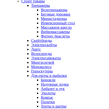
Спорт товары
Тренажеры
Велотренажеры
Беговые дорожки
Министадионы
Инверсионный стол
Массажное кресло
Вибромассажеры
Фитнес браслеты
Скейтборды
Электроскейты
Дартс
Велосипеды
Электросамокаты
Мингисигвей
Моноколесо
Гироскутеры
Для охоты и рыбалки
Бинокли
Надувные лодки
Арбалет и лук
Эхолоты
Компас
Палатки
Тенты и шатры