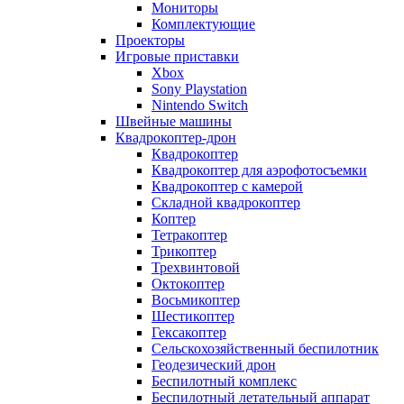
Мониторы
Комплектующие
Проекторы
Игровые приставки
Xbox
Sony Playstation
Nintendo Switch
Швейные машины
Квадрокоптер-дрон
Квадрокоптер
Квадрокоптер для аэрофотосъемки
Квадрокоптер с камерой
Складной квадрокоптер
Коптер
Тетракоптер
Трикоптер
Трехвинтовой
Октокоптер
Восьмикоптер
Шестикоптер
Гексакоптер
Сельскохозяйственный беспилотник
Геодезический дрон
Беспилотный комплекс
Беспилотный летательный аппарат