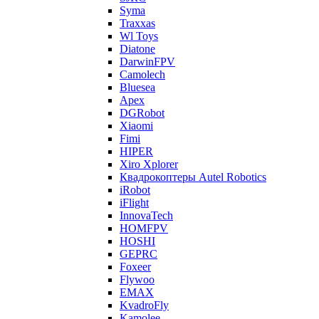
Syma
Traxxas
Wl Toys
Diatone
DarwinFPV
Camolech
Bluesea
Apex
DGRobot
Xiaomi
Fimi
HIPER
Xiro Xplorer
Квадрокоптеры Autel Robotics
iRobot
iFlight
InnovaTech
HOMFPV
HOSHI
GEPRC
Foxeer
Flywoo
EMAX
KvadroFly
Kamolee