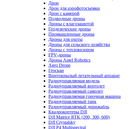
Дрон
Дрон для аэрофотосъемки
Дрон с камерой
Подводные дроны
Дроны с влагозащитой
Геодезические дроны
Промышленные дроны
Дроны для охоты
Дроны для сельского хозяйства
Дроны с тепловизором
FPV-дроны
Дроны Autel Robotics
Agro Drone
Геоскан
Винтокрылый летательный аппарат
Радиоуправляемая модель
Радиоуправляемый вертолет
Радиоуправляемый самолет
Радиоуправляемая гоночная машина
Радиоуправляемый танк
Радиоуправляемый дирижабль
Квадрокоптеры DJI
DJI Matrice RTK (200, 300, 600)
DJI Crystalsky
DJI P4 Multispectral