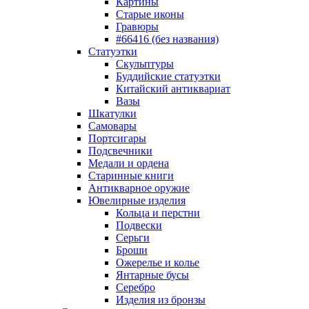
Картины
Старые иконы
Гравюры
#66416 (без названия)
Статуэтки
Скульптуры
Буддийские статуэтки
Китайский антиквариат
Вазы
Шкатулки
Самовары
Портсигары
Подсвечники
Медали и ордена
Старинные книги
Антикварное оружие
Ювелирные изделия
Кольца и перстни
Подвески
Серьги
Броши
Ожерелье и колье
Янтарные бусы
Серебро
Изделия из бронзы