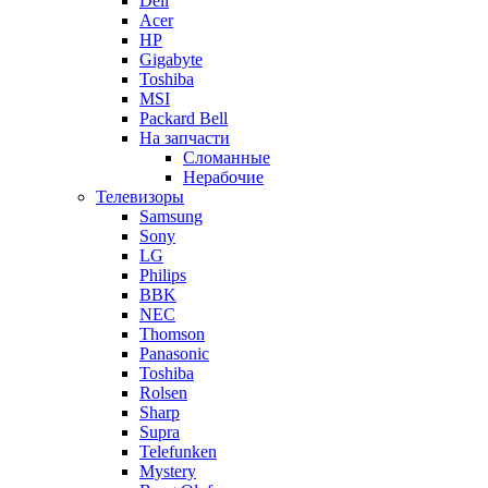
Dell
Acer
HP
Gigabyte
Toshiba
MSI
Packard Bell
На запчасти
Сломанные
Нерабочие
Телевизоры
Samsung
Sony
LG
Philips
BBK
NEC
Thomson
Panasonic
Toshiba
Rolsen
Sharp
Supra
Telefunken
Mystery