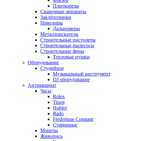
Фрезер
Плиткорезы
Сварочные аппараты
Заклёпочники
Нивелиры
Дальномеры
Металлоискатели
Строительные пистолеты
Строительные пылесосы
Строительные фены
Тепловые пушки
Оборудование
Студийное
Музыкальный инструмент
DJ оборудование
Антиквариат
Часы
Rolex
Tissot
Hublot
Rado
Frederique Constant
Старинные
Монеты
Живопись