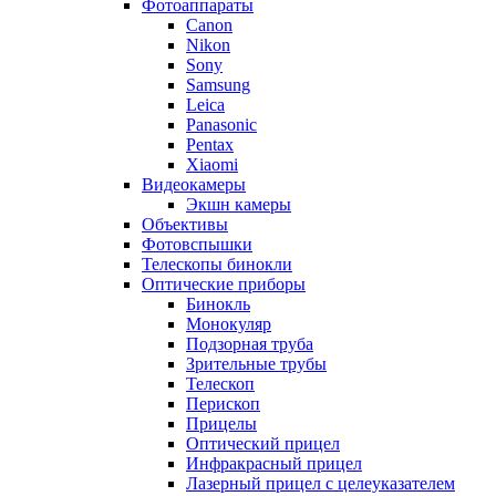
Фотоаппараты
Canon
Nikon
Sony
Samsung
Leica
Panasonic
Pentax
Xiaomi
Видеокамеры
Экшн камеры
Объективы
Фотовспышки
Телескопы бинокли
Оптические приборы
Бинокль
Монокуляр
Подзорная труба
Зрительные трубы
Телескоп
Перископ
Прицелы
Оптический прицел
Инфракрасный прицел
Лазерный прицел с целеуказателем