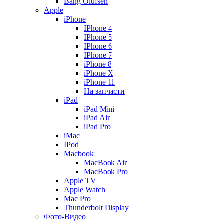
Bang Olufsen
Apple
iPhone
IPhone 4
IPhone 5
IPhone 6
IPhone 7
iPhone 8
iPhone X
iPhone 11
На запчасти
iPad
iPad Mini
iPad Air
iPad Pro
iMac
IPod
Macbook
MacBook Air
MacBook Pro
Apple TV
Apple Watch
Mac Pro
Thunderbolt Display
Фото-Видео